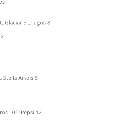
os
Glaciar
3
Jugos
8
o
2
Stella Artois
3
oros
10
Pepsi
12