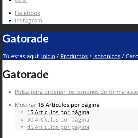
Menú
Facebook
Instagram
Gatorade
Tú estás aquí:
Inicio
/
Productos
/
Isotónicos
/
Gat
Gatorade
Pulsa para ordenar los cupones de forma asc
Mostrar
15 Artículos por página
15 Artículos por página
30 Artículos por página
45 Artículos por página