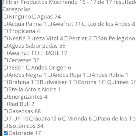
Filtrar Productos
Mostrando 16 - 17 de 17 resultad
Categorías
Ninguno
Aguas
74
Acqua Panna
1
Awafrut
11
Eco de los Andes
8
Tropicana
4
Nestlé Pureza Vital
4
Perrier
2
San Pellegrin
Aguas Saborizadas
56
Awafrut
11
H2OH!
17
Cervezas
32
1890
1
Andes Origen
6
Andes Negra
1
Andes Roja
1
Andes Rubia
1
Brahma
1
Budweiser
1
Corona
1
Quilmes
5
Stella Artois Noire
1
Energizantes
4
Red Bull
2
Gaseosas
88
7 UP
10
Guaraná
6
Mirinda
6
Paso de los T
Isotónicos
34
Gatorade
17